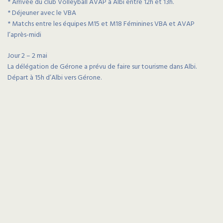
* Arrivée du club Volleyball AVAP à Albi entre 12h et 13h.
* Déjeuner avec le VBA
* Matchs entre les équipes M15 et M18 Féminines VBA et AVAP
l’après-midi
Jour 2 – 2 mai
La délégation de Gérone a prévu de faire sur tourisme dans Albi.
Départ à 15h d’Albi vers Gérone.
Previous Article
Mascotte du VBA
Next Article
Création d’une équipe Régionale 1 Masculine pour la
saison 2024-2025