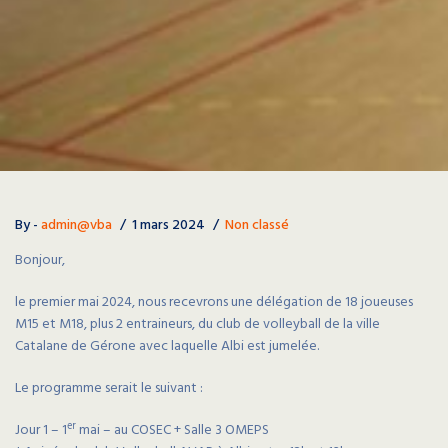
By -
admin@vba
1 mars 2024
Non classé
Bonjour,
le premier mai 2024, nous recevrons une délégation de 18 joueuses
M15 et M18, plus 2 entraineurs, du club de volleyball de la ville
Catalane de Gérone avec laquelle Albi est jumelée.
Le programme serait le suivant :
er
Jour 1 – 1
mai – au COSEC + Salle 3 OMEPS