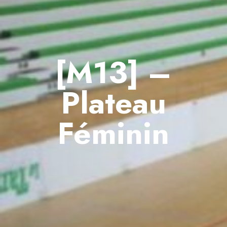
[M13] –
Plateau
Féminin